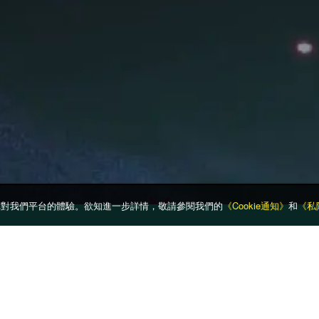
以提升你對我們平台的體驗。欲知進一步詳情，敬請參閱我們的
《Cookie通知》
和
《私
票價：

老匯」 – 百老匯舞台
(澳門元/港幣) $1,498/$1,198/$898