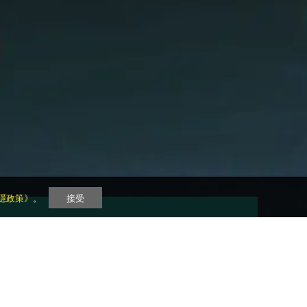
隱政策》
。
接受
6月8日 上午11時開售
/598
購票連結