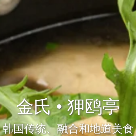
金氏 • 狎鸥亭
韩国传统、融合和地道美食